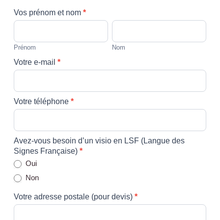
F
Vos prénom et nom
*
o
P
N
r
r
o
m
é
m
Prénom
Nom
u
n
Votre e-mail
*
l
o
a
m
i
r
Votre téléphone
*
e
d
e
v
Avez-vous besoin d’un visio en LSF (Langue des
i
Signes Française)
*
s
Oui
Non
Votre adresse postale (pour devis)
*