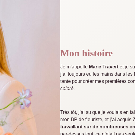
Mon histoire
Je m’appelle
Marie Travert
et je s
j’ai toujours eu les mains dans les 
tante pour créer mes premières co
coloré.
Très tôt, j’ai su que je voulais en
mon BP de fleuriste, et j’ai acquis
7
travaillant sur de nombreuses c
par-dessus tout, ce n’était pas seu