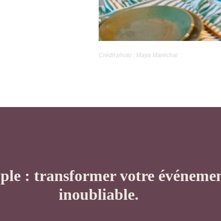
Crédit photo : Maya Maréchal
mple : transformer votre événeme
inoubliable.