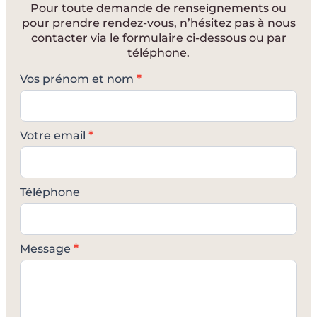
Pour toute demande de renseignements ou
pour prendre rendez-vous, n’hésitez pas à nous
contacter via le formulaire ci-dessous ou par
téléphone.
C
Vos prénom et nom
*
o
n
t
Votre email
*
a
c
t
e
Téléphone
z
-
n
o
Message
*
u
s